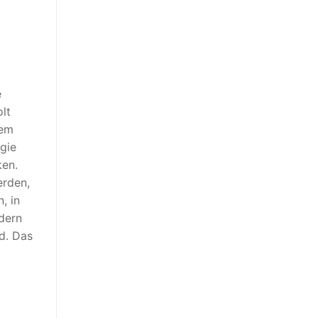
e
lt
dem
gie
ken.
erden,
, in
ndern
rd. Das