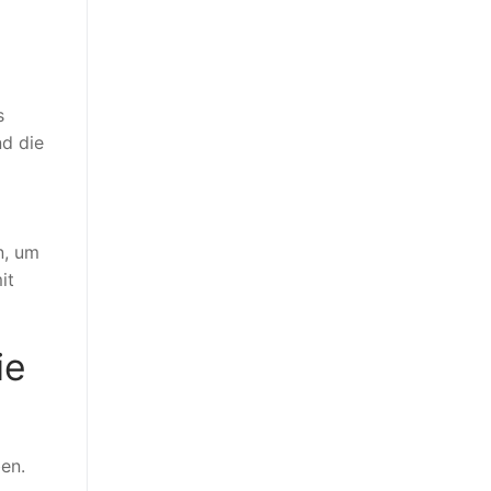
s
nd die
n, um
it
ie
ben.