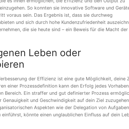
ie es ihnen ermöglichen, die Effizienz und den Output zu
einzugehen. So konnten sie innovative Software und Gerät
tt voraus sein. Das Ergebnis ist, dass sie durchweg
bieten und sich durch hohe Kundenzufriedenheit auszeichn
rnehmen, die sie heute sind – ein Beweis für die Macht der
igenen Leben oder
bieren
rbesserung der Effizienz ist eine gute Möglichkeit, deine Z
en einer Prozessdefinition kann den Erfolg jedes Vorhaben
n Bereich. Ein straffer und gut definierter Prozess ermögli
er Genauigkeit und Geschwindigkeit auf dein Ziel zuzugehen
anisatorischen Aspekten wie der Delegation von Aufgaben h
u einführst, könnte einen unglaublichen Einfluss auf dein Le