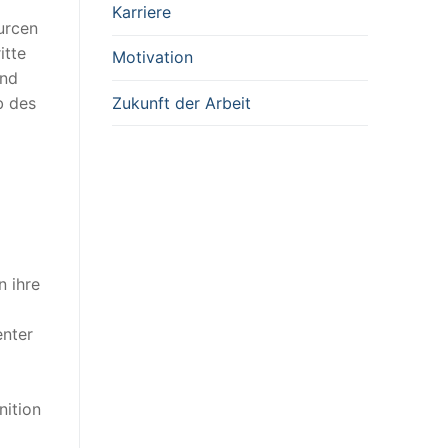
Karriere
ourcen
itte
Motivation
und
Zukunft der Arbeit
b des
n ihre
enter
nition