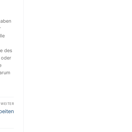
fgaben
r
lle
se des
 oder
e
Warum
WEITER
beiten