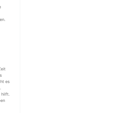
e
en.
eit
s
cht es
.
ilft.
ben