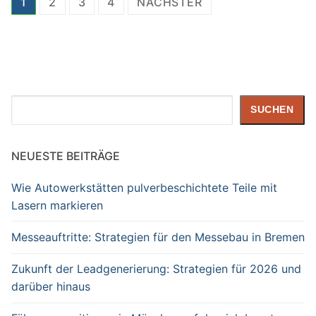
Seitennummerierung
1
2
3
4
NÄCHSTER
der
Beiträge
Suchen
SUCHEN
NEUESTE BEITRÄGE
Wie Autowerkstätten pulverbeschichtete Teile mit
Lasern markieren
Messeauftritte: Strategien für den Messebau in Bremen
Zukunft der Leadgenerierung: Strategien für 2026 und
darüber hinaus