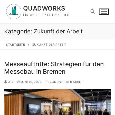
Zum
QUADWORKS
Inhalt
springen
EINFACH EFFIZIENT ARBEITEN
Kategorie:
Zukunft der Arbeit
Suchen nach:
STARTSEITE
ZUKUNFT DER ARBEIT
Messeauftritte: Strategien für den
Messebau in Bremen
J B
JUNI 10, 2026
ZUKUNFT DER ARBEIT