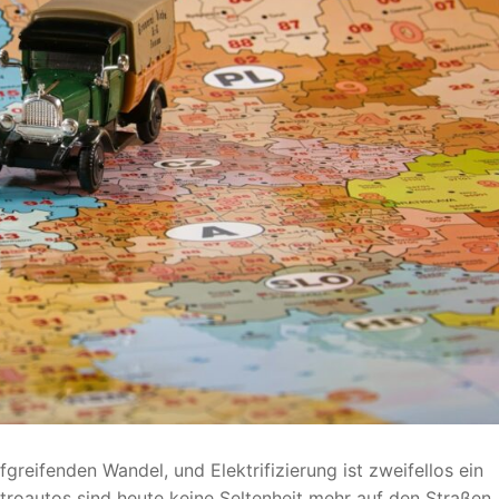
fgreifenden Wandel, und Elektrifizierung ist zweifellos ein
ktroautos sind heute keine Seltenheit mehr auf den Straßen,