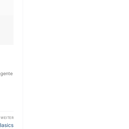
igente
WEITER
Basics