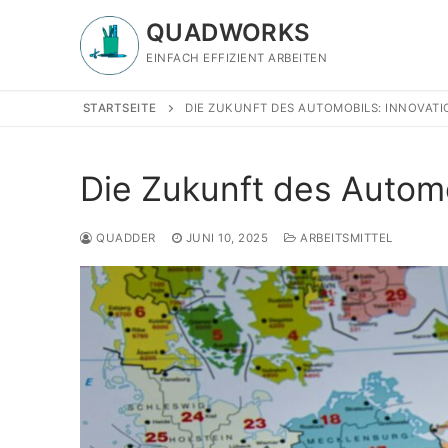
Zum
QUADWORKS
Inhalt
springen
EINFACH EFFIZIENT ARBEITEN
STARTSEITE
DIE ZUKUNFT DES AUTOMOBILS: INNOVAT
Die Zukunft des Automo
QUADDER
JUNI 10, 2025
ARBEITSMITTEL