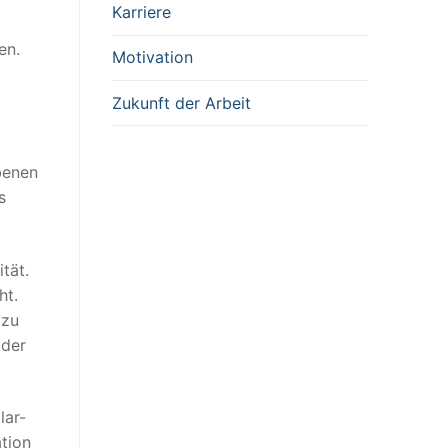
Karriere
en.
Motivation
Zukunft der Arbeit
benen
s
tät.
ht.
 zu
 der
lar-
tion