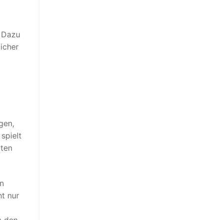
. Dazu
icher
gen,
spielt
rten
en
ht nur