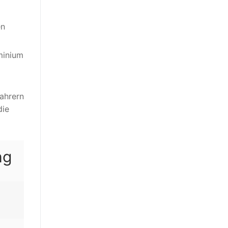
en
minium
ahrern
die
ng