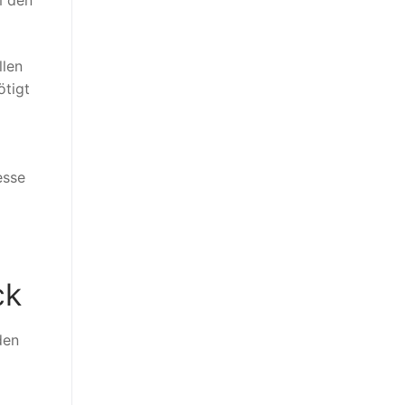
m den
llen
ötigt
esse
ck
den