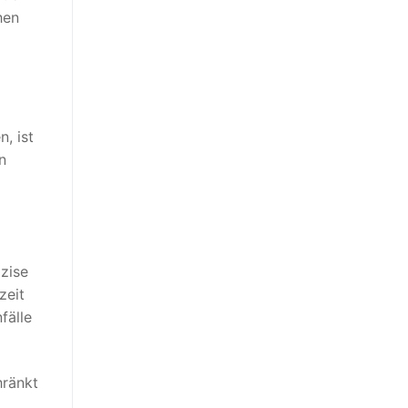
hen
, ist
n
äzise
zeit
fälle
hränkt