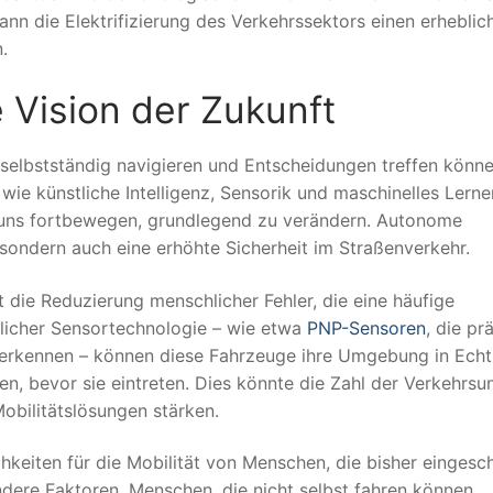
n die Elektrifizierung des Verkehrssektors einen erheblic
.
 Vision der Zukunft
elbstständig navigieren und Entscheidungen treffen können
wie künstliche Intelligenz, Sensorik und maschinelles Lerne
r uns fortbewegen, grundlegend zu verändern. Autonome
sondern auch eine erhöhte Sicherheit im Straßenverkehr.
 die Reduzierung menschlicher Fehler, die eine häufige
ttlicher Sensortechnologie – wie etwa
PNP-Sensoren
, die pr
rkennen – können diese Fahrzeuge ihre Umgebung in Echt
en, bevor sie eintreten. Dies könnte die Zahl der Verkehrsun
obilitätslösungen stärken.
eiten für die Mobilität von Menschen, die bisher eingesc
ndere Faktoren. Menschen, die nicht selbst fahren können,