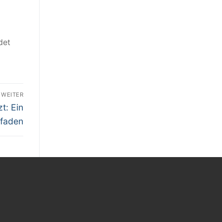
det
WEITER
t: Ein
tfaden