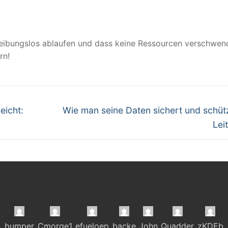
eibungslos ablaufen und dass keine Ressourcen verschwen
rn!
Nächster
eicht:
Wie man seine Daten sichert und schütz
Beitrag:
Lei
bumper
Cmorge1
efueloep
backe
John
Quadder
zKDEb