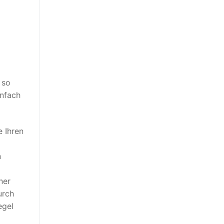
 so
infach
e Ihren
n
ner
urch
egel