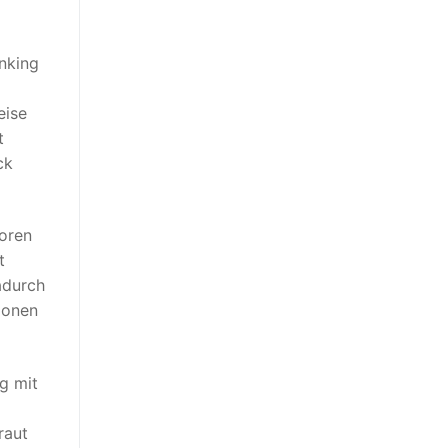
anking
eise
t
ck
ioren
t
adurch
ionen
g mit
raut