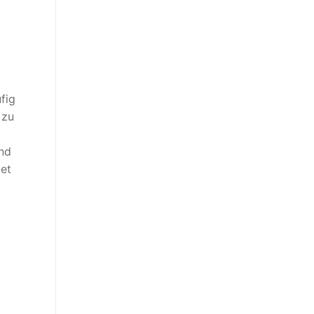
fig
 zu
und
et