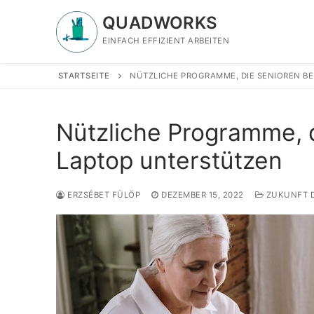
Zum
QUADWORKS
Inhalt
springen
EINFACH EFFIZIENT ARBEITEN
STARTSEITE
NÜTZLICHE PROGRAMME, DIE SENIOREN B
Nützliche Programme, 
Laptop unterstützen
ERZSÉBET FÜLÖP
DEZEMBER 15, 2022
ZUKUNFT D